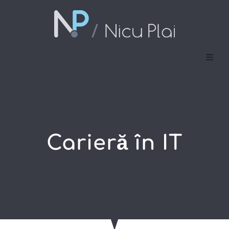
De ce?
Cum?
Vlogs
Carieră în IT
Contact
Povestea mea